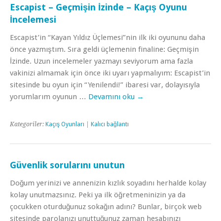
Escapist – Geçmişin İzinde – Kaçış Oyunu
İncelemesi
Escapist’in “Kayan Yıldız Üçlemesi”nin ilk iki oyununu daha
önce yazmıştım. Sıra geldi üçlemenin finaline: Geçmişin
İzinde. Uzun incelemeler yazmayı seviyorum ama fazla
vakinizi almamak için önce iki uyarı yapmalıyım: Escapist’in
sitesinde bu oyun için “Yenilendi!” ibaresi var, dolayısıyla
yorumlarım oyunun …
Devamını oku
→
Kategoriler:
Kaçış Oyunları
|
Kalıcı bağlantı
Güvenlik sorularını unutun
Doğum yerinizi ve annenizin kızlık soyadını herhalde kolay
kolay unutmazsınız. Peki ya ilk öğretmeninizin ya da
çocukken oturduğunuz sokağın adını? Bunlar, birçok web
sitesinde parolanızı unuttuğunuz zaman hesabınızı