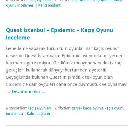
Kategoriler:
Kaçış Oyunları
| Etiketler:
Kaç İstanbul
,
Kaçistanbul
,
kaçış
oyunu incelemesi
|
Kalıcı bağlantı
Quest İstanbul – Epidemic – Kaçış Oyunu
İnceleme
Genelleme yaparak türün tüm oyunlarına “kaçış oyunu”
desek de Quest İstanbul’un Epidemic oyununda bir yerden
kaçmanız gerekmiyor. Girdiğiniz muayenehanedeki araç
gereçleri kullanarak dünyayı kurtarmanız yeterli!
Beyoğlu’nda bulunan Quest’in şimdilik tek oyun olan
Epidemic’e dair övgüleri daha önce duymuştuk ve oynamayı
…
Devamını oku
→
Kategoriler:
Kaçış Oyunları
| Etiketler:
gerçek kaçış oyunu
,
kaçış oyunu
incelemesi
|
Kalıcı bağlantı