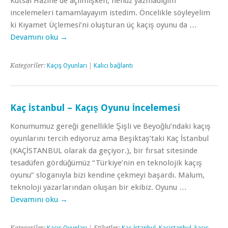
Kutsal Hazine de açılmışken, henüz yazmadığım
incelemeleri tamamlayayım istedim. Öncelikle söyleyelim
ki Kıyamet Üçlemesi’ni oluşturan üç kaçış oyunu da …
Devamını oku
→
Kategoriler:
Kaçış Oyunları
|
Kalıcı bağlantı
Kaç İstanbul – Kaçış Oyunu İncelemesi
Konumumuz gereği genellikle Şişli ve Beyoğlu’ndaki kaçış
oyunlarını tercih ediyoruz ama Beşiktaş’taki Kaç İstanbul
(KAÇİSTANBUL olarak da geçiyor.), bir fırsat sitesinde
tesadüfen gördüğümüz “Türkiye’nin en teknolojik kaçış
oyunu” sloganıyla bizi kendine çekmeyi başardı. Malum,
teknoloji yazarlarından oluşan bir ekibiz. Oyunu …
Devamını oku
→