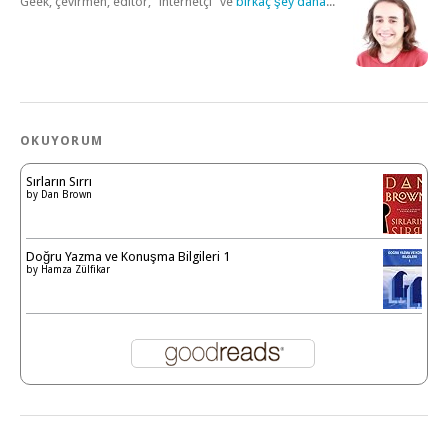
Geek, çevirmen, editör, "internetçi" ve
birkaç şey daha
...
OKUYORUM
Sırların Sırrı
by
Dan Brown
Doğru Yazma ve Konuşma Bilgileri 1
by
Hamza Zülfikar