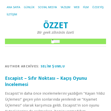
ANA SAYFA
GÜNLÜK
SOSYAL MEDYA
YAZILIM
WEB
FILM
ÖZDEYIŞ
İLETIŞIM
ÖZZET
Bir geek zihninin özeti
AUTHOR ARCHIVES:
SELIM ŞUMLU
Escapist – Sıfır Noktası – Kaçış Oyunu
İncelemesi
Escapist’in daha önce incelemelerini yazdığım “Kayan Yıldız
Üçlemesi” geçen yılın sonlarında yenilendi ve “Kıyamet
Üçlemesi” olarak karşımıza geldi. Escapist’in son oyunu