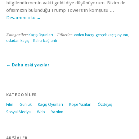
bilgilendirmenin vakti geldi diye düşünüyorum. Bizim de
ofisimizin bulunduğu Trump Towers’ın komşusu …
Devamını oku
→
Kategoriler:
Kaçış Oyunları
| Etiketler:
evden kaçış
,
gerçek kaçış oyunu
,
odadan kaçış
|
Kalıcı bağlantı
←
Daha eski yazılar
KATEGORİLER
Film
Günlük
Kaçış Oyunları
Köşe Yazıları
Özdeyiş
Sosyal Medya
Web
Yazılım
ARŞİVLER