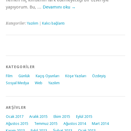
hemen hiç kimsenin fark edemeyeceği bir özveriyle
yapıyorum. Bu, …
Devamını oku
→
Kategoriler:
Yazılım
|
Kalıcı bağlantı
KATEGORİLER
Film
Günlük
Kaçış Oyunları
Köşe Yazıları
Özdeyiş
Sosyal Medya
Web
Yazılım
ARŞİVLER
Ocak 2017
Aralık 2015
Ekim 2015
Eylül 2015
Ağustos 2015
Temmuz 2015
Ağustos 2014
Mart 2014
Kasım 2013
Eylül 2013
Şubat 2013
Ocak 2013