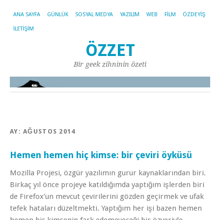
ANA SAYFA
GÜNLÜK
SOSYAL MEDYA
YAZILIM
WEB
FILM
ÖZDEYIŞ
İLETIŞIM
ÖZZET
Bir geek zihninin özeti
AY:
AĞUSTOS 2014
Hemen hemen hiç kimse: bir çeviri öyküsü
Mozilla Projesi, özgür yazılımın gurur kaynaklarından biri.
Birkaç yıl önce projeye katıldığımda yaptığım işlerden biri
de Firefox’un mevcut çevirilerini gözden geçirmek ve ufak
tefek hataları düzeltmekti. Yaptığım her işi bazen hemen