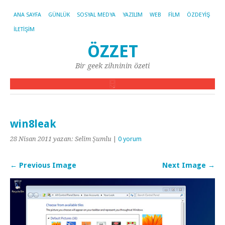
ANA SAYFA
GÜNLÜK
SOSYAL MEDYA
YAZILIM
WEB
FILM
ÖZDEYIŞ
İLETIŞIM
ÖZZET
Bir geek zihninin özeti
win8leak
28 Nisan 2011
yazan: Selim Şumlu
|
0 yorum
← Previous Image
Next Image →