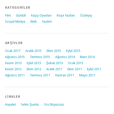
KATEGORİLER
Film
Günlük
Kaçış Oyunları
Köşe Yazıları
Özdeyiş
Sosyal Medya
Web
Yazılım
ARŞİVLER
Ocak 2017
Aralık 2015
Ekim 2015
Eylül 2015
Ağustos 2015
Temmuz 2015
Ağustos 2014
Mart 2014
Kasım 2013
Eylül 2013
Şubat 2013
Ocak 2013
Kasım 2012
Ekim 2012
Aralık 2011
Ekim 2011
Eylül 2011
Ağustos 2011
Temmuz 2011
Haziran 2011
Mayıs 2011
LINKLER
Hayalet
Selim Şumlu
Söz Büyücüsü