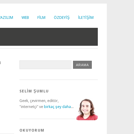
YAZILIM
WEB
FILM
ÖZDEYIŞ
İLETIŞIM
R
SELİM ŞUMLU
Geek, çevirmen, editör,
"internetçi" ve
birkaç şey daha
...
OKUYORUM