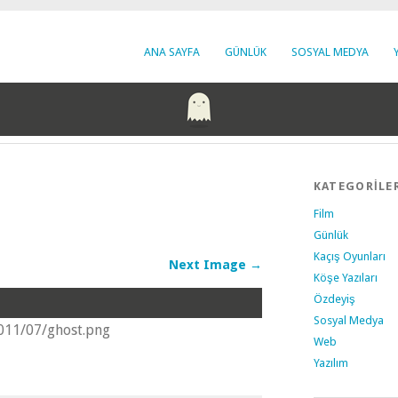
ANA SAYFA
GÜNLÜK
SOSYAL MEDYA
KATEGORİLE
Film
Günlük
Kaçış Oyunları
Next Image →
Köşe Yazıları
Özdeyiş
Sosyal Medya
011/07/ghost.png
Web
Yazılım