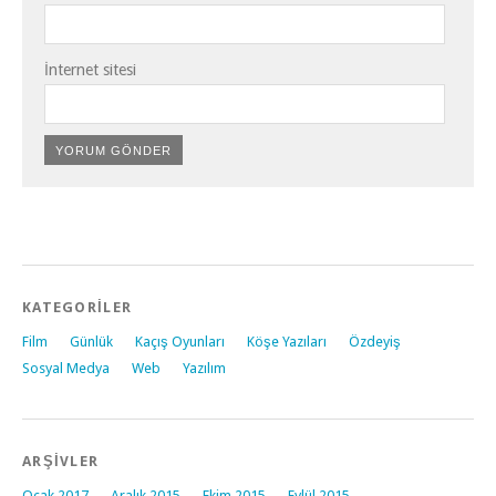
İnternet sitesi
KATEGORİLER
Film
Günlük
Kaçış Oyunları
Köşe Yazıları
Özdeyiş
Sosyal Medya
Web
Yazılım
ARŞİVLER
Ocak 2017
Aralık 2015
Ekim 2015
Eylül 2015