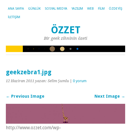
ANA SAYFA
GÜNLÜK
SOSYAL MEDYA
YAZILIM
WEB
FILM
ÖZDEYIŞ
İLETIŞIM
ÖZZET
Bir geek zihninin özeti
geekzebra1.jpg
12 Haziran 2011
yazan: Selim Şumlu
|
0 yorum
← Previous Image
Next Image →
http://www.ozzet.com/wp-